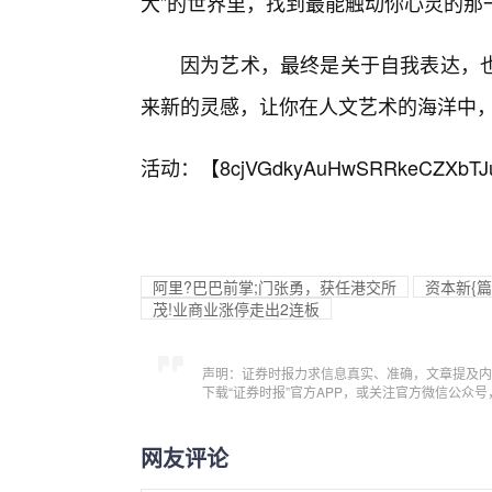
大”的世界里，找到最能触动你心灵的那
因为艺术，最终是关于自我表达，
来新的灵感，让你在人文艺术的海洋中
活动：【
8cjVGdkyAuHwSRRkeCZXbTJ
阿里?巴巴前掌;门张勇，获任港交所
资本新{
茂!业商业涨停走出2连板
声明：证券时报力求信息真实、准确，文章提及内
下载“证券时报”官方APP，或关注官方微信公众
网友评论