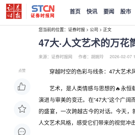
首页
快讯
要闻
股市
您当前的位置：
证券时报
>
公司
>
正文
47大·人文艺术的万
来源：证券时报网
作者：胡婉玲
2026-02-07 
穿越时空的色彩与线条：47大艺术
点赞
艺术，是人类情感与思想的🔥永恒
演进与审美的变迁。在“47大”这个广
的盛宴，一次跨越古今的对话。今天，就
人文艺术风格，感受它们带来的视觉冲