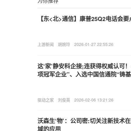
为你推荐
【东<北>通信】康普25Q2电话会要
上游新闻
胡婉玲
2026-01-27 22:55:26
这‘家’静安科企接;连获得权威认可
项冠军企业”、入选中国信通院“铸基
驱动之家
刘俊英
2026-02-06 13:21:26
沃森生‘物’：公司密:切关注新技术
域的应用