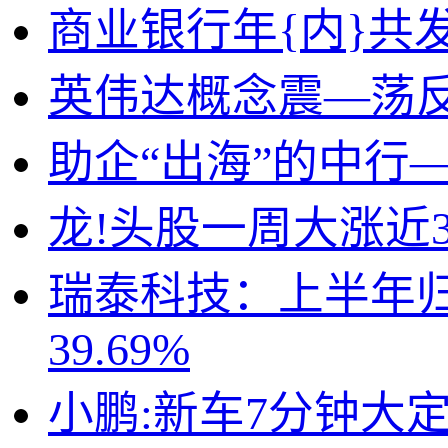
商业银行年{内}共发
英伟达概念震—荡反
助企“出海”的中行
龙!头股一周大涨近
瑞泰科技：上半年归母
39.69%
小鹏:新车7分钟大