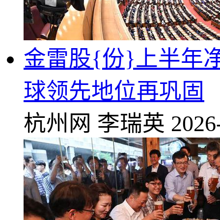
金雷股{份}上半年净
球领先地位再巩固
杭州网
李瑞英
2026