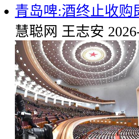
青岛啤:酒终止收购
慧聪网
王志安
2026