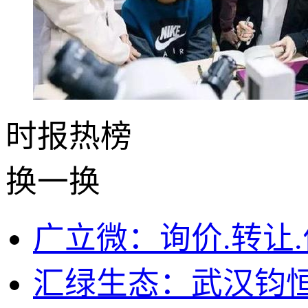
时报
热榜
换一换
广立微：询价.转让.
汇绿生态：武汉钧恒