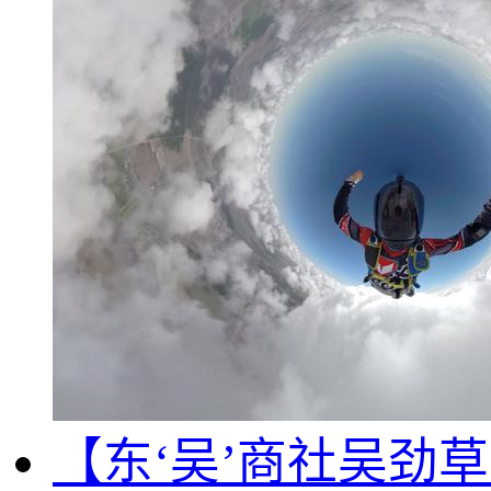
【东‘吴’商社吴劲草