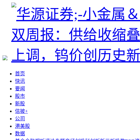
首页
快讯
要闻
股市
新股
信披+
公司
港美股
数据