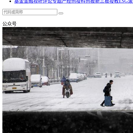
基金
金融
视听
评论
专题
产经
创投
科创板
新三板
投教
ESG
滚
公众号