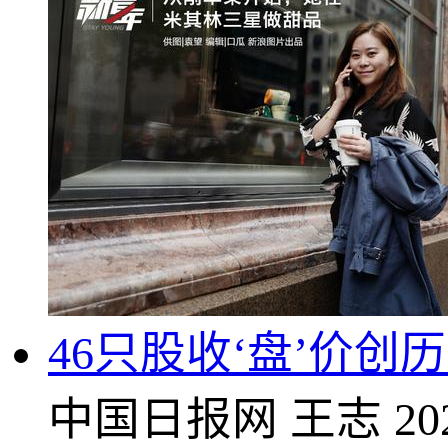
46只股收‘盘’价创
中国日报网
王志
20