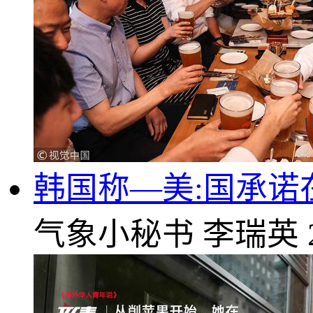
韩国称—美:国承
气象小秘书
李瑞英