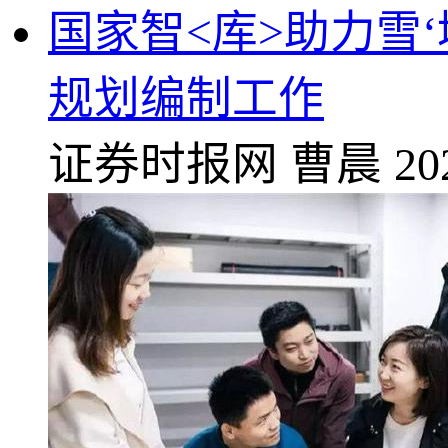
国家智<库>助力雪‘
规划编制工作
证券时报网
曹晨
20